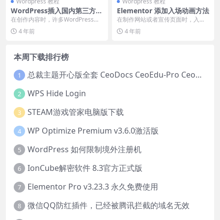
Wordpress 教程
Wordpress 教程
WordPress插入国内第三方视
Elementor 添加入场动画方法
频的方法(优酷、腾讯视频等)
在创作内容时，许多WordPress站
在制作网站或者宣传页面时，入场
WordPress更换静态首页的方
点为都会用到视频，让网站更加丰
动画是经常会用到的一种效果，比
4 年前
4 年前
法使用古腾堡可重用区块高效
富 虽然说W...
如淡入、移入、旋转等...
管理WordPress重复内容Wor
dPress图片懒加载设置Word
本周下载排行榜
Press更换主题,你需要注意哪
些事情wordpress插件自动更
新设置方法Elementor怎样在
总裁主题开心版全套 CeoDocs CeoEdu-Pro CeoMax-Pro CeoNova-Pro
1
一行内添加2个按钮
WPS Hide Login
2
STEAM游戏管家电脑版下载
3
WP Optimize Premium v3.6.0激活版
4
WordPress 如何限制境外注册机
5
IonCube解密软件 8.3官方正式版
6
Elementor Pro v3.23.3 永久免费使用
7
微信QQ防红插件，已经被腾讯拦截的域名无效
8