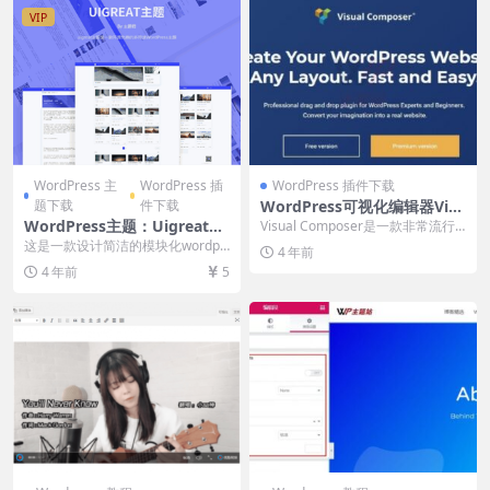
VIP
WordPress 主
WordPress 插
WordPress 插件下载
题下载
件下载
WordPress可视化编辑器Visu
al Composer
WordPress主题：Uigreat主
Visual Composer是一款非常流行
题加wpxyz插件
的wordpress可视化编辑器，用...
这是一款设计简洁的模块化wordpr
4 年前
ess主题，时下最流行的就是这种模
4 年前
5
块化的布局...