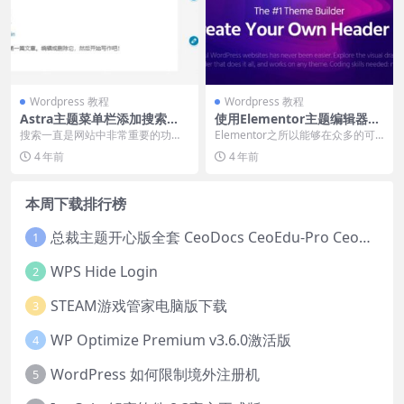
Wordpress 教程
Wordpress 教程
Astra主题菜单栏添加搜索图
使用Elementor主题编辑器修
标方法
改自带主题教程(Theme Buil
搜索一直是网站中非常重要的功能
Elementor之所以能够在众多的可
der)如何用Elementor创建一
之一，很多站点都会将搜索按钮放
视化页面编辑器中脱颖而出，很大
4 年前
4 年前
个自定义404页面2022年好用
到顶部导航区域，使其...
的程度归功于...
的Elementor扩展推荐(Addo
n)9个Elementor使用技巧 让
本周下载排行榜
网页设计更简单Elementor默
认颜色和颜色选择器使用方法
以及区别Elementor编辑器环
总裁主题开心版全套 CeoDocs CeoEdu-Pro CeoMax-Pro CeoNova-Pro
1
境要求Elementor为网页元素
添加吸顶效果
WPS Hide Login
2
STEAM游戏管家电脑版下载
3
WP Optimize Premium v3.6.0激活版
4
WordPress 如何限制境外注册机
5