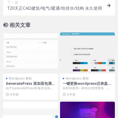
下一篇
T20天正CAD建筑/电气/暖通/给排水/结构 永久使用
相关文章
Wordpress 教程
Wordpress 教程
GeneratePress 添加面包屑导
一键更换wordpress仪表盘配
航教程
色 管理后台不再单调
由于GeneratePress本身并没有制
长时间使用一种后台管理界面，难
作面包屑导航，我们必须自己手动
免会让人觉得很单调，相信许多使
4 年前
4 年前
添加，本...
用wordpress...