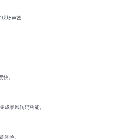
的现场声效。
度快。
并集成暴风转码功能。
赏体验。