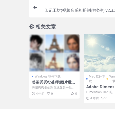
印记工坊(视频音乐相册制作软件) v2.3.
相关文章
Windows 软件下载
Mac 软件下
Wi
载
下
美图秀秀批处理(图片批量
编辑软件) v2.1.2.0 中文免
Adobe Dimens
美图秀秀批处理在线版是一款可
费安装版
for Mac(dn 2
以帮助用户在线进行批量处理图
Dimension 202
4 年前
0
0
片进行美化的处理软件工具...
v3.4.1 中文破
的3D模型设计辅助
4 年前
0
是由知名...
M1)