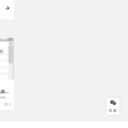
便
鼠标移
免费绿
标移动
本程
0
..
客服