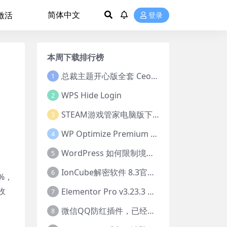
 激活
登录
本周下载排行榜
总裁主题开心版全套 CeoDocs CeoEdu-Pro CeoMax-Pro CeoNova-Pro
1
WPS Hide Login
2
STEAM游戏管家电脑版下载
3
WP Optimize Premium v3.6.0激活版
4
WordPress 如何限制境外注册机
5
IonCube解密软件 8.3官方正式版
6
%，
收
Elementor Pro v3.23.3 永久免费使用
7
微信QQ防红插件，已经被腾讯拦截的域名无效
8