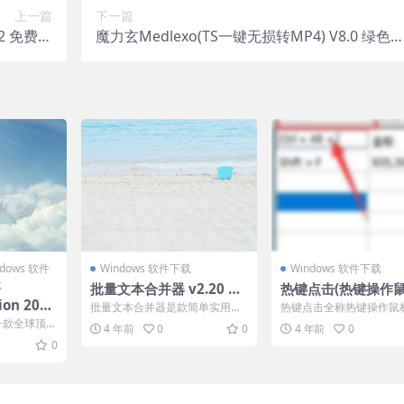
上一篇
下一篇
2 免费安
魔力玄Medlexo(TS一键无损转MP4) V8.0 绿色
装版
携免费版 32位/64位
ndows 软件
Windows 软件下载
Windows 软件下载
载
批量文本合并器 v2.20 免
热键点击(热键操作
ion 2020
费安装版
动点击软件) v1.0 
批量文本合并器是款简单实用的
热键点击全称热键操作鼠
020直装版)
色版
文本文件合并软件。它可以帮助
点击，是一个用TC写的脚
0是一款全球顶尖
4 年前
0
0
4 年前
0
用户将大批量的文本文件快...
序，可设置热键移动鼠标到.
解版(仅支持
工具，同时也
0