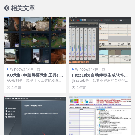
相关文章
Windows 软件下载
Windows 软件下载
AQ录制(电脑屏幕录制工具) v
JJazzLab(自动伴奏生成软件)
1.7.8.0 免费安装版
v2.3 免费安装版(附安装教程)
AQ录制是一款基于人工智能图像识
JJazzLab是一款专业好用的自动伴
别的游戏高光及录制工具，打开软
奏生成软件，这款软件主要适用于
4 年前
4 年前
件，即可记录您在游...
音乐爱好者使...