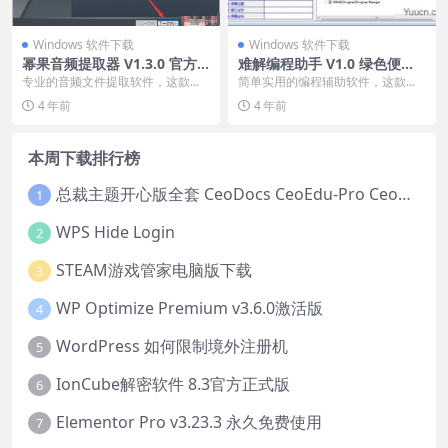
Windows 软件下载
Windows 软件下载
幂果音频提取器 V1.3.0 官方
难解编程助手 V1.0 绿色便携
安装版
免费版
专业的音频文件提取软件，这款软
简单实用的编程辅助软件，这款软
件支持提取视频电影原声，本站提
件支持窗口探测、屏幕取色、正则
4 年前
4 年前
供的是这款软件的安装...
调试、编码转换、中英...
本周下载排行榜
总裁主题开心版全套 CeoDocs CeoEdu-Pro CeoMax-Pro CeoNova-Pro
1
WPS Hide Login
2
STEAM游戏管家电脑版下载
3
WP Optimize Premium v3.6.0激活版
4
WordPress 如何限制境外注册机
5
IonCube解密软件 8.3官方正式版
6
Elementor Pro v3.23.3 永久免费使用
7