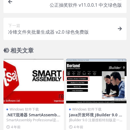
公正抽奖软件 v11.0.0.1 中文绿色版
下一篇
冷锋文件夹批量生成器 v2.0 绿色免费版
相关文章
Windows 软件下载
Windows 软件下载
.NET混淆器 SmartAssembly
Java开发环境 JBuilder 9.0 注
7 Professional v7.4.5.3983
册授权特别版(附注册机+教程)
SmartAssembly Professional是一
JBuilder 9.0 注册授权特别版是一款
免费版(含注册机)
款专为开发者打造的防止反...
可视化的java应用程序开发工具，...
4 年前
4 年前