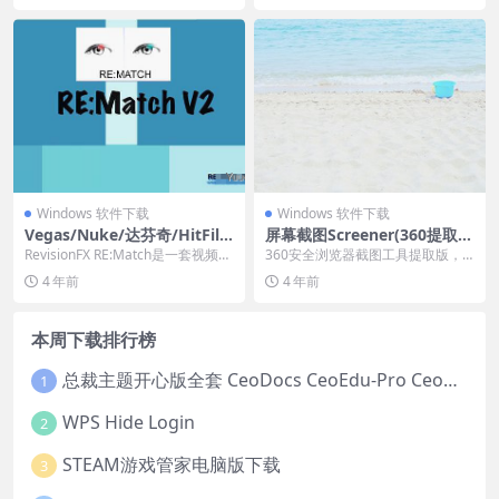
Windows 软件下载
Windows 软件下载
Vegas/Nuke/达芬奇/HitFil
屏幕截图Screener(360提取
m/OFX色彩匹配插件Revisio
版) V2.0.0.1010 绿色免费版
RevisionFX RE:Match是一套视频颜
360安全浏览器截图工具提取版，
nFX REMatch v2.4.1 免费版
色匹配插件，支持Vegas/N...
在未开启360安全浏览器的状态
4 年前
4 年前
下，实现截图应用，...
本周下载排行榜
总裁主题开心版全套 CeoDocs CeoEdu-Pro CeoMax-Pro CeoNova-Pro
1
WPS Hide Login
2
STEAM游戏管家电脑版下载
3