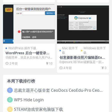
VIP
WordPress 插件下载
Mac 软件下
Windows 软件下
WordPress 后台一键登录任
载
载
意用户
创意摄影最佳照片编辑器Expo
功能简单，就是从后台输入用户uid
即可登录到该用户的前端会员中
sure X6 for Mac v6.0.2.124
Exposure X6 Mac破解版是一款用
2 年前
10
心； 如需回到管理...
破解版
于创意照片编辑的最佳图像编辑
4 年前
0
器。Ex...
本周下载排行榜
总裁主题开心版全套 CeoDocs CeoEdu-Pro CeoMax-Pro CeoNova-Pro
1
WPS Hide Login
2
STEAM游戏管家电脑版下载
3