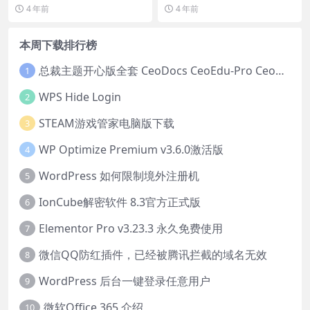
在仪表盘修改主题是非常简单，基
网址后，添加各种证书秘钥信息，
4 年前
4 年前
本上一键切换...
设置桌面图标和启动图...
本周下载排行榜
总裁主题开心版全套 CeoDocs CeoEdu-Pro CeoMax-Pro CeoNova-Pro
1
WPS Hide Login
2
STEAM游戏管家电脑版下载
3
WP Optimize Premium v3.6.0激活版
4
WordPress 如何限制境外注册机
5
IonCube解密软件 8.3官方正式版
6
Elementor Pro v3.23.3 永久免费使用
7
微信QQ防红插件，已经被腾讯拦截的域名无效
8
WordPress 后台一键登录任意用户
9
微软Office 365 介绍
10