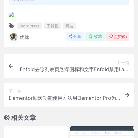
WordPress
工具栏
网站
优优
分享
收藏
点赞(
0
)
上一篇
Enfold去除列表页悬浮图标和文字Enfold禁用Laye
rSlider幻灯片插件方法Enfold主题替换 “博客 – 最
新消息” 为文章标题Enfold添加统计代码方法Enfol
下一篇
d主题激活方法Enfold编辑器Avia调用博客文章的4
Elementor回滚功能使用方法用Elementor Pro为
种方法Enfold添加联系表单方法
WordPress添加一个相关文章模块Elementor 添加
入场动画方法Elementor为网页元素添加吸顶效果E
相关文章
lementor为网站开启维护模式Elementor设计单页
网站教程Elementor 开启暗色模式方法