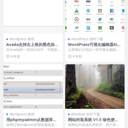
Wordpress 教程
WordPress 插件下载
Avada去掉右上角的黑色加号
WordPress可视化编辑器Kin
Avada创建单页锚链接网站Av
g Composer
在Avada的一些演示站中，可能发
之前我们介绍过一些可视化编辑
ada设置文章列表缩略图悬浮
现右上角有一个黑色的加号，但是
器，比如Visual Composer、WPBa
4 年前
4 年前
样式Avada页面编辑器Fusion
有时候我们并不需...
ke...
BuilderAvada超级菜单制作
图文导航解决Avada移除演示
数据后不能添加小工具Avada
主题字体大小设置
Wordpress 教程
Windows 软件下载
用phpmyadmin从数据库修
网站封装系统 V1.5 绿色便携
改WordPress主题
版
使用过Wordpress的朋友都知道，
将网站封装成应用程序，用户添加