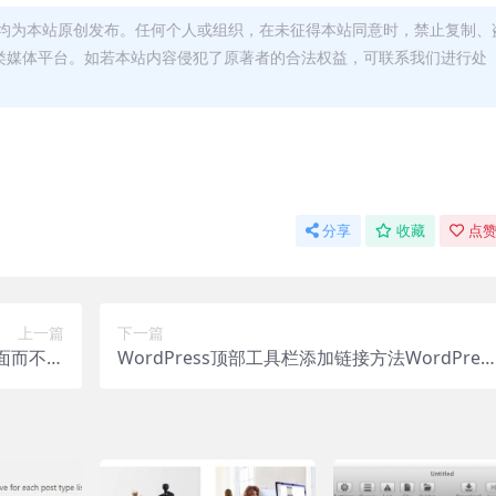
均为本站原创发布。任何个人或组织，在未征得本站同意时，禁止复制、
类媒体平台。如若本站内容侵犯了原著者的合法权益，可联系我们进行处
分享
收藏
点赞
上一篇
下一篇
页面而不是
WordPress顶部工具栏添加链接方法WordPres
(Site
备份网站方法(宝塔面板手动+自动备份)WordPr
dPres
ss添加复制弹窗提示版权定制自己的WordPress
宝塔面板手
文章编辑界面wordpress 修改上传文件大小限制
r分享大缩略
快速显示隐藏WordPress顶部工具栏 WordPres
方法Wor
s Admin Bar ControlWordPress侧边栏图片小