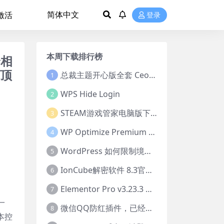
 激活
登录
本周下载排行榜
个相
吸顶
总裁主题开心版全套 CeoDocs CeoEdu-Pro CeoMax-Pro CeoNova-Pro
1
WPS Hide Login
2
STEAM游戏管家电脑版下载
3
WP Optimize Premium v3.6.0激活版
4
WordPress 如何限制境外注册机
5
IonCube解密软件 8.3官方正式版
6
Elementor Pro v3.23.3 永久免费使用
7
一
微信QQ防红插件，已经被腾讯拦截的域名无效
8
本控